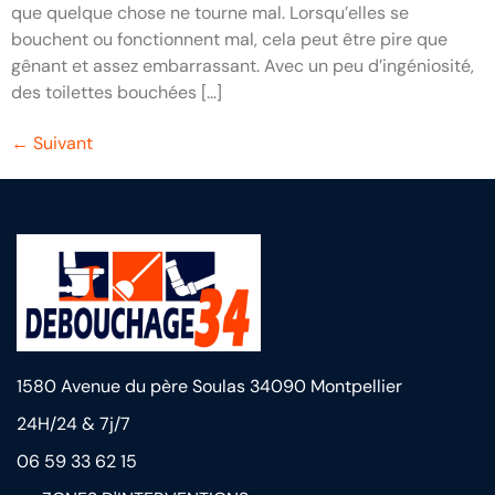
que quelque chose ne tourne mal. Lorsqu’elles se
bouchent ou fonctionnent mal, cela peut être pire que
gênant et assez embarrassant. Avec un peu d’ingéniosité,
des toilettes bouchées […]
←
Suivant
1580 Avenue du père Soulas 34090 Montpellier
24H/24 & 7j/7
06 59 33 62 15