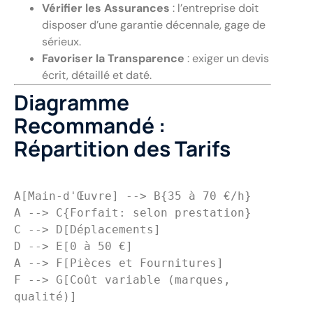
Vérifier les Assurances
: l’entreprise doit
disposer d’une garantie décennale, gage de
sérieux.
Favoriser la Transparence
: exiger un devis
écrit, détaillé et daté.
Diagramme
Recommandé :
Répartition des Tarifs
A[Main-d'Œuvre] --> B{35 à 70 €/h}
A --> C{Forfait: selon prestation}
C --> D[Déplacements]
D --> E[0 à 50 €]
A --> F[Pièces et Fournitures]
F --> G[Coût variable (marques,
qualité)]